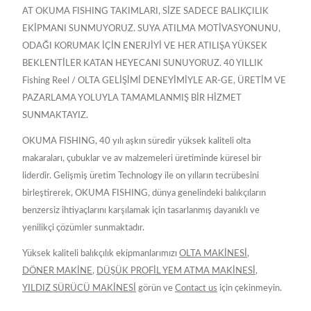
AT OKUMA FISHING TAKIMLARI, SİZE SADECE BALIKÇILIK
EKİPMANI SUNMUYORUZ. SUYA ATILMA MOTİVASYONUNU,
ODAĞI KORUMAK İÇİN ENERJİYİ VE HER ATILIŞA YÜKSEK
BEKLENTİLER KATAN HEYECANI SUNUYORUZ. 40 YILLIK
Fishing Reel / OLTA GELİŞİMİ DENEYİMİYLE AR-GE, ÜRETİM VE
PAZARLAMA YOLUYLA TAMAMLANMIŞ BİR HİZMET
SUNMAKTAYIZ.
OKUMA FISHING, 40 yılı aşkın süredir yüksek kaliteli olta
makaraları, çubuklar ve av malzemeleri üretiminde küresel bir
liderdir. Gelişmiş üretim Technology ile on yılların tecrübesini
birleştirerek, OKUMA FISHING, dünya genelindeki balıkçıların
benzersiz ihtiyaçlarını karşılamak için tasarlanmış dayanıklı ve
yenilikçi çözümler sunmaktadır.
Yüksek kaliteli balıkçılık ekipmanlarımızı
OLTA MAKİNESİ
,
DÖNER MAKİNE
,
DÜŞÜK PROFİL YEM ATMA MAKİNESİ
,
YILDIZ SÜRÜCÜ MAKİNESİ
görün ve
Contact us
için çekinmeyin.