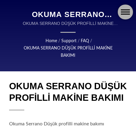
OKUMA SERRANO
DÜŞÜK PROFİLLİ MAKİNE
OKUMA SERRANO DÜŞÜK PROFİLLİ MAKİNE
BAKIMI | OKUMA FISHING ALETİ, YÜKSEK KALİTE
BAKIMI | OKUMA
BALIK AVI ALETLERİNİN TASARIMI VE
Home
/
Support
/
FAQ
/
FISHING: HER MACERA
ÜRETİMİNDE DÜNYA ÇAPINDA BİR LİDERDİR.
OKUMA SERRANO DÜŞÜK PROFİLLİ MAKİNE
IÇIN HASSAS
BAKIMI
MÜHENDISLIK ILE
ÜRETILMIŞ MAKARALAR,
OKUMA SERRANO DÜŞÜK
OLTA KAMIŞLARI VE
PROFİLLİ MAKİNE BAKIMI
AKSESUARLAR
Okuma Serrano Düşük profilli makine bakımı